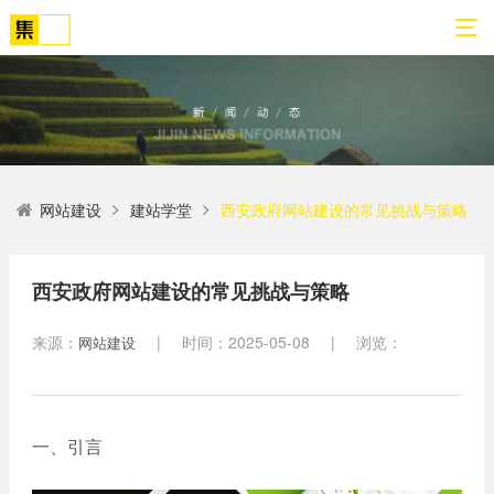
01
02
03
04
05
06
网站建设
建站学堂
西安政府网站建设的常见挑战与策略
关
网
解
营
案
新
于
站
决
销
例
闻
我
策
方
转
展
动
西安政府网站建设的常见挑战与策略
们
划
案
化
示
态
来源：
|
时间：2025-05-08
|
浏览：
网站建设
方
SEO
公
法
高端
网站
网
司
论
网站
站
建设
简
建设
建
案例
介
设
一、引言
小程
生物
荣
序开
网
医疗