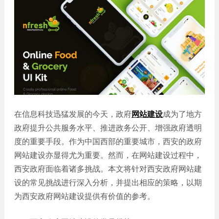
誉
发
站
资
教育
设
微信
质
培训
计
定制
集
政府
常
APP
锦
单位
见
开发
文
问
服务
机械
化
题
制造
电商
我
小
网站
能源
们
程
建设
化工
的
序
在信息科技迅猛发展的今天，政府
网站建设
成为了地方
生物
IT科
客
政府提升公共服务水平、推进政务公开、增强政府透明
医药
技
户
网站
度的重要手段。作为中国西部的重要城市，西安的政府
装修
建设
网站建设亦显得尤为重要。然而，在网站建设过程中，
建筑
外贸
西安政府面临着诸多挑战。本文将针对西安政府网站建
其他
网站
设的常见挑战进行深入分析，并提出相应的策略，以期
建设
小程
为西安政府网站建设提供有价值的参考。
序案
教育
培训
例