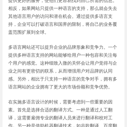
提供更好的服务，使他们更容易找到自己所需的信息。
网站
相反，如果网站只提供一种语言的支持，那么就会失去
电商
建设
其他语言用户的访问和潜在机会。通过提供多语言支
平台
持，企业可以打破语言和国界的限制，将自己的业务覆
案例
盖范围扩展到全球。
APP
案例
多语言网站还可以提升企业的品牌形象和竞争力。一个
提供多种语言支持的网站能够给用户一种包容和关注每
系统
平台
个用户的感觉。这种细致入微的关怀会让用户觉得与企
案例
业之间有更密切的联系，从而增强用户对品牌的认同
感。另外，相比于只支持一种语言的竞争对手，拥有多
语言网站的企业拥有了更大的市场份额和竞争优势。
在实施多语言设计的时候，需要考虑到一些重要的因
素。首先是选择合适的翻译方式。一种是通过人工翻
译，这需要雇佣专业的翻译人员来进行翻译和校对工
作。另一种是借助机器翻译技术，如谷歌翻译、百度翻