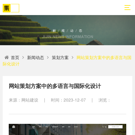
01
02
03
04
05
06
首页
新闻动态
策划方案
网站策划方案中的多语言与国
关
网
解
营
案
新
际化设计
于
站
决
销
例
闻
我
策
方
转
展
动
们
划
案
化
示
态
网站策划方案中的多语言与国际化设计
方
SEO
来源：网站建设
|
时间：2023-12-07
|
浏览：
公
法
高端
网站
网
司
论
网站
站
建设
简
建设
建
案例
介
设
小程
生物
荣
序开
网
医疗