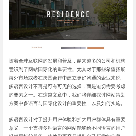
誉
发
站
资
教育
设
微信
质
培训
计
定制
集
政府
常
APP
锦
单位
见
开发
文
问
服务
机械
化
题
制造
电商
我
小
网站
能源
随着全球互联网的发展和普及，越来越多的公司和机构
们
程
建设
化工
的
序
意识到了网站国际化的重要性。尤其对于那些希望拓展
生物
IT科
客
海外市场或者在跨国合作中建立更好沟通的企业来说，
医药
技
户
多语言设计不再是可有可无的选择，而是迫切需要考虑
网站
装修
建设
的要素之一。在这篇文章中，我们将详细探讨网站策划
建筑
方案中多语言与国际化设计的重要性，以及如何实施。
外贸
其他
网站
建设
小程
多语言设计对于提升用户体验和扩大用户群体具有重要
序案
教育
意义。一个支持多种语言的网站能够给不同语言的用户
培训
例