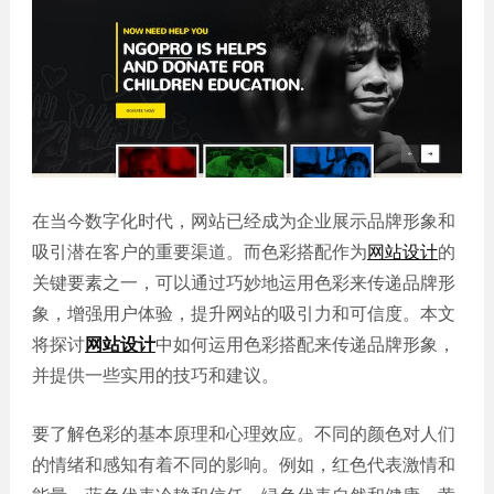
誉
发
站
资
教育
设
微信
质
培训
计
定制
集
政府
常
APP
锦
单位
见
开发
文
问
服务
机械
化
题
制造
电商
我
小
网站
能源
在当今数字化时代，网站已经成为企业展示品牌形象和
们
程
建设
化工
的
序
吸引潜在客户的重要渠道。而色彩搭配作为
网站设计
的
生物
IT科
客
关键要素之一，可以通过巧妙地运用色彩来传递品牌形
医药
技
户
象，增强用户体验，提升网站的吸引力和可信度。本文
网站
装修
建设
将探讨
网站设计
中如何运用色彩搭配来传递品牌形象，
建筑
并提供一些实用的技巧和建议。
外贸
其他
网站
建设
小程
要了解色彩的基本原理和心理效应。不同的颜色对人们
序案
教育
的情绪和感知有着不同的影响。例如，红色代表激情和
培训
例