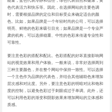
能量，蓝色代表冷静和信任，绿色代表自然和健康，黄
网站
色代表活力和快乐等。因此，在选择网站的主要色调
电商
建设
时，需要根据品牌的定位和目标受众来确定适合的颜
平台
色。比如，如果品牌是一个年轻时尚的公司，可以选择
案例
明亮、鲜艳的色彩来吸引目光；如果品牌是一个专业严
APP
肃的机构，可以选择稳重、中性的色彩来传递专业性和
案例
可靠性。
系统
平台
要注意色彩的搭配和配比。色彩搭配的好坏直接影响网
案例
站的视觉效果和用户体验。一般来说，非常好选择两到
三种主要颜色，并在整个网站中保持一致性。可以选择
一个主色作为品牌的代表色，并结合其他辅助色来增加
层次感和对比度。另外，要注意色彩的明暗对比和饱和
度的控制，以避免色彩过于刺眼或过于单调。此外，还
可以利用色彩的渐变和阴影效果来增加网站的立体感和
质感。