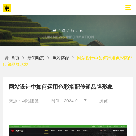
01
02
03
04
05
06
首页
新闻动态
色彩搭配
网站设计中如何运用色彩搭配
关
网
解
营
案
新
传递品牌形象
于
站
决
销
例
闻
我
策
方
转
展
动
们
划
案
化
示
态
网站设计中如何运用色彩搭配传递品牌形象
方
SEO
来源：网站建设
|
时间：2024-01-17
|
浏览：
公
法
高端
网站
网
司
论
网站
站
建设
简
建设
建
案例
介
设
小程
生物
荣
序开
网
医疗