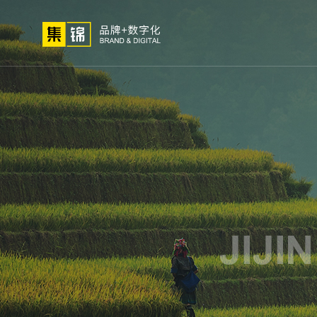
01
02
03
高端网站
小程序开
网站建设
微信定
关于我们
网站策划
解决
定制
发
制
方法论
公司简介
高端
荣誉资质
小程
集锦文化
微信
我们的客户
APP
电商
生物
外贸