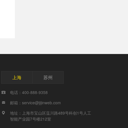
上海
苏州
电话：400-888-9358

邮箱：service@jijinweb.com

地址：上海市宝山区蕰川路489号科创1号人工

智能产业园7号楼212室