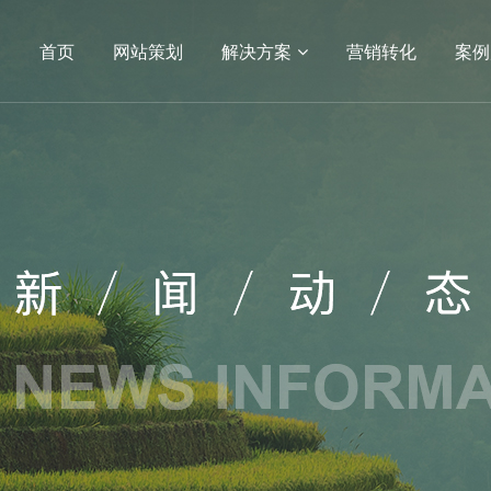
首页
网站策划
解决方案
营销转化
案例
04
05
小程序
APP开发
电商平台
电商网站
生物
APP
方案
营销转化
案例展示
服务
建设
SEO
网站建设
网站建设案例
序开发
生物医疗
定制
教育培训
开发服务
政府单位
网站建设
机械制造
医药网站建设
能源化工
网站建设
IT科技