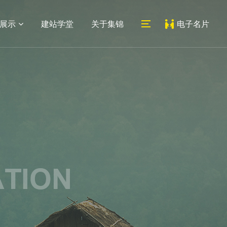
展示
建站学堂
关于集锦
电子名片
06
07
医药网站
系统平台
外贸网站
教育培训网站
新闻动态
联系我们
建设
建设
建设
网站建设
公司地址
网站设计
人才招聘
常见问题
地址：上海市宝山区蕰川路
小程序
489号科创1号人工智能产业
园7号楼212室
邮箱：
service@jijinweb.com