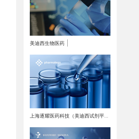
美迪西生物医药
赋能创新
上海逐耀医药科技（美迪西试剂平台）