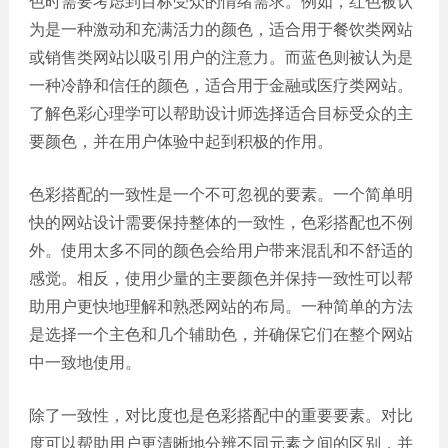
色时需要考虑到目标受众的情绪需求。例如，红色被认
网站
为是一种激动和充满活力的颜色，适合用于餐饮类网站
电商
建设
或销售类网站以吸引用户的注意力。而蓝色则被认为是
平台
一种冷静和信任的颜色，适合用于金融或医疗类网站。
案例
了解色彩心理学可以帮助设计师选择适合目标受众的主
APP
要颜色，并在用户体验中起到积极的作用。
案例
色彩搭配的一致性是一个不可忽视的要素。一个简单明
系统
平台
快的网站设计需要保持整体的一致性，色彩搭配也不例
案例
外。使用太多不同的颜色会给用户带来混乱和不舒适的
感觉。相反，使用少量的主要颜色并保持一致性可以帮
助用户更快地理解和熟悉网站的布局。一种简单的方法
是选择一个主色和几个辅助色，并确保它们在整个网站
中一致地使用。
除了一致性，对比度也是色彩搭配中的重要要素。对比
度可以帮助用户更清晰地分辨不同元素之间的区别，并