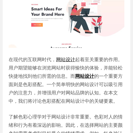
誉
发
站
资
教育
设
微信
质
培训
计
定制
集
政府
常
APP
锦
单位
见
开发
文
问
服务
机械
化
题
制造
电商
我
小
网站
能源
在现代的互联网时代，
网站设计
起着至关重要的作用。
们
程
建设
化工
的
序
用户期望能够在浏览网站时获得愉快的体验，并能轻松
生物
IT科
客
快捷地找到他们所需的信息。而
网站设计
的一个重要方
医药
技
户
面则是色彩搭配。一个简单明快的网站设计可以吸引用
网站
装修
建设
户的注意力，并增强用户对网站品牌的认知。在本文
建筑
中，我们将讨论色彩搭配在网站设计中的关键要素。
外贸
其他
网站
建设
小程
了解色彩心理学对于网站设计非常重要。色彩对人的情
序案
教育
绪和行为有着深远的影响。因此，在选择网站的主要颜
培训
例