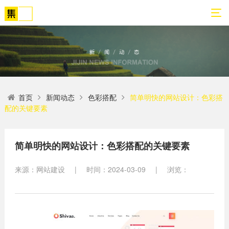
01
02
03
04
05
06
首页
新闻动态
色彩搭配
简单明快的网站设计：色彩搭
关
网
解
营
案
新
配的关键要素
于
站
决
销
例
闻
我
策
方
转
展
动
们
划
案
化
示
态
简单明快的网站设计：色彩搭配的关键要素
方
SEO
来源：网站建设
|
时间：2024-03-09
|
浏览：
公
法
高端
网站
网
司
论
网站
站
建设
简
建设
建
案例
介
设
小程
生物
荣
序开
网
医疗