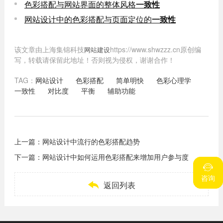
色彩搭配与网站界面的整体风格
一致性
网站设计中的色彩搭配与页面定位的
一致性
该文章由上海集锦科技
https://www.shwzzz.cn原创编
网站建设
写，转载请保留此地址！否则视为侵权，谢谢合作！
TAG：
网站设计
色彩搭配
简单明快
色彩心理学
一致性
对比度
平衡
辅助功能
上一篇：
网站设计中流行的色彩搭配趋势
下一篇：
网站设计中如何运用色彩搭配来增加用户参与度


咨询
咨询

返回列表