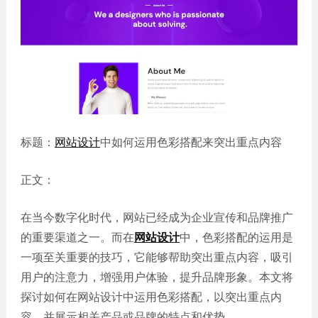
誉
发
站
资
教育
设
微信
质
培训
计
定制
集
政府
常
APP
锦
单位
见
开发
文
问
服务
机械
化
题
制造
电商
我
小
网站
能源
标题：
网站设计
中如何运用色彩搭配来突出重点内容
们
程
建设
化工
的
序
生物
IT科
客
正文：
医药
技
户
网站
装修
在当今数字化时代，网站已经成为企业宣传和品牌推广
建设
建筑
的重要渠道之一。而在
网站设计
中，色彩搭配的运用是
外贸
其他
一项至关重要的技巧，它能够帮助突出重点内容，吸引
网站
建设
小程
用户的注意力，增强用户体验，提升品牌形象。本文将
序案
教育
探讨如何在网站设计中运用色彩搭配，以突出重点内
培训
例
容，并展示相关产品或品牌的特点和优势。