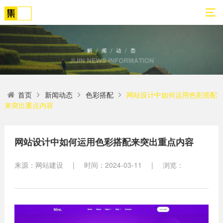
01
02
03
04
05
06
首页
新闻动态
色彩搭配
网站设计中如何运用色彩搭配
关
网
解
营
案
新
来突出重点内容
于
站
决
销
例
闻
我
策
方
转
展
动
们
划
案
化
示
态
网站设计中如何运用色彩搭配来突出重点内容
方
SEO
来源：网站建设
|
时间：2024-03-11
|
浏览：
公
法
高端
网站
网
司
论
网站
站
建设
简
建设
建
案例
介
设
小程
生物
荣
序开
网
医疗