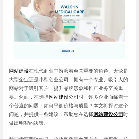
誉
发
站
资
教育
设
微信
质
培训
计
定制
集
政府
常
APP
锦
单位
见
开发
文
问
服务
机械
化
题
制造
电商
我
小
网站
能源
们
程
建设
化工
的
序
网站建设
在现代商业中扮演着至关重要的角色。无论是
生物
IT科
客
大型企业还是小型创业公司，拥有一个专业、吸引人的
医药
技
户
网站对于吸引客户、提升品牌形象和推广业务至关重
网站
装修
建设
要。然而，在选择
网站建设公司
时，许多企业面临着一
建筑
个普遍的问题：如何平衡价格与质量？本文将探讨这个
外贸
其他
网站
问题，并提供一些建议，帮助您在选择
网站建设公司
时
建设
小程
做出明智的决策。
序案
教育
培训
例