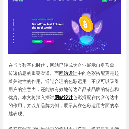
誉
发
站
资
教育
设
微信
质
培训
计
定制
集
政府
常
APP
锦
单位
见
开发
文
问
服务
机械
化
题
制造
电商
我
小
网站
能源
们
程
建设
化工
的
序
在当今数字化时代，网站已经成为企业展示自身形象、
生物
IT科
客
传递信息的重要渠道。而
网站设计
中的色彩搭配更是起
医药
技
户
着关键性的作用。通过合理的色彩运用，不仅可以吸引
网站
装修
建设
用户的注意力，还能够有效地传达产品或品牌的特点和
建筑
优势。本文将深入探讨
网站设计
色彩搭配在内容传达中
外贸
其他
网站
的作用，并以某品牌为例，展示其在色彩运用方面的卓
建设
小程
越表现。
序案
教育
培训
例
色彩搭配在网站设计中的作用不可忽视。色彩是视觉传