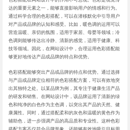
网站
达的重要元素之一，能够直接影响用户的情感和行为。
电商
建设
通过科学合理的色彩搭配，可以在潜移默化中引导用户
平台
对产品或品牌的认知和感受。比如，暖色调的运用可以
案例
营造温暖、亲切的氛围，适用于家居、母婴等领域；冷
APP
色调则能够传达出冷静、清新的感觉，适用于健康、科
案例
技等领域。因此，在网站设计中，合理运用色彩搭配能
系统
够更好地传达产品或品牌的特点和优势。
平台
案例
色彩搭配能够突出产品或品牌的特点和优势。通过选择
与产品或品牌定位相符的色彩搭配方案，可以有效地突
出其独特之处。以某品牌为例，其专注于健康生活产品
的研发和销售。在网站设计中，该品牌运用了清新的绿
色和纯净的白色作为主色调，以突出其产品的天然、健
康属性。同时，通过搭配柔和的灰色和温暖的黄色作为
辅助色，进一步强调产品的高品质和专业性。这种色彩
搭配方案不仅符合品牌形象，还能够有效地吸引目标用