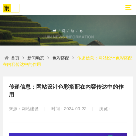
01
02
03
04
05
06
首页
新闻动态
色彩搭配
传递信息：网站设计色彩搭配
关
网
解
营
案
新
在内容传达中的作用
于
站
决
销
例
闻
我
策
方
转
展
动
们
划
案
化
示
态
传递信息：网站设计色彩搭配在内容传达中的作
用
方
SEO
公
法
高端
网站
网
司
论
网站
站
来源：网站建设
|
时间：2024-03-22
|
浏览：
建设
简
建设
建
案例
介
设
小程
生物
荣
序开
网
医疗