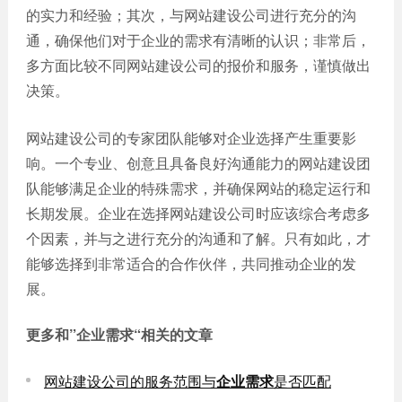
的实力和经验；其次，与网站建设公司进行充分的沟
通，确保他们对于企业的需求有清晰的认识；非常后，
多方面比较不同网站建设公司的报价和服务，谨慎做出
决策。
网站建设公司的专家团队能够对企业选择产生重要影
响。一个专业、创意且具备良好沟通能力的网站建设团
队能够满足企业的特殊需求，并确保网站的稳定运行和
长期发展。企业在选择网站建设公司时应该综合考虑多
个因素，并与之进行充分的沟通和了解。只有如此，才
能够选择到非常适合的合作伙伴，共同推动企业的发
展。
更多和
”企业需求“
相关的文章
网站建设公司的服务范围与
企业需求
是否匹配