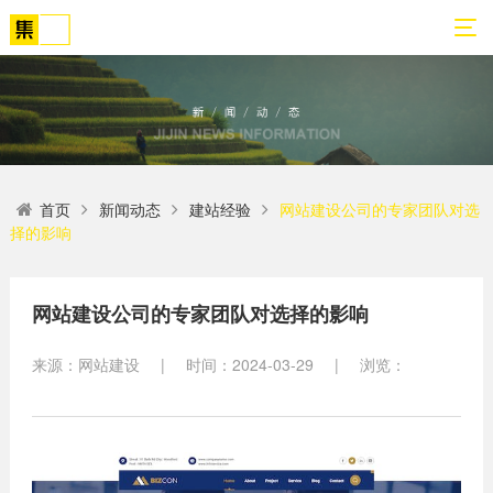
01
02
03
04
05
06
首页
新闻动态
建站经验
网站建设公司的专家团队对选
关
网
解
营
案
新
择的影响
于
站
决
销
例
闻
我
策
方
转
展
动
们
划
案
化
示
态
网站建设公司的专家团队对选择的影响
方
SEO
来源：网站建设
|
时间：2024-03-29
|
浏览：
公
法
高端
网站
网
司
论
网站
站
建设
简
建设
建
案例
介
设
小程
生物
荣
序开
网
医疗