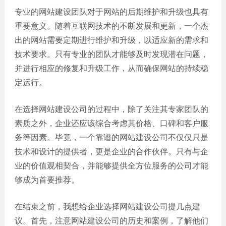
专业的网站建设团队对于网站的后期维护和升级也具有
重要意义。随着互联网技术的不断发展和更新，一个杰
出的网站需要定期进行维护和升级，以适应新的需求和
技术要求。只有专业的团队才能够及时发现潜在问题，
并进行相应的修复和升级工作，从而确保网站的持续稳
定运行。
在选择网站建设公司的过程中，除了关注其专家团队的
素质之外，企业还应该综合考虑其价格、口碑和客户服
务等因素。毕竟，一个靠谱的网站建设公司不仅仅只是
技术和设计的提供者，更是企业的合作伙伴。只有与企
业的价值观相契合，并能够提供全方位服务的公司才能
够成为首要推荐。
在结束之前，我想给企业选择网站建设公司提几点建
议。首先，注意网站建设公司的历史和案例，了解他们