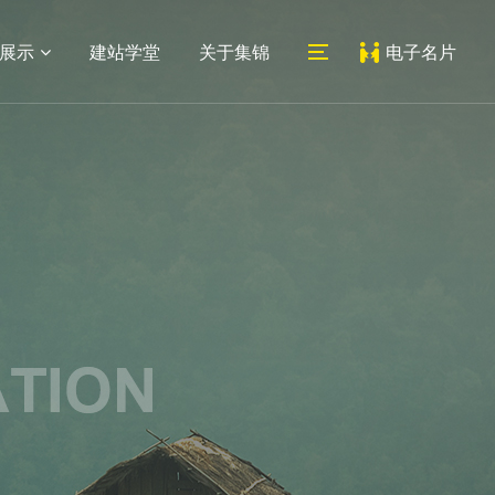
展示
建站学堂
关于集锦
电子名片
06
07
医药网站
系统平台
外贸网站
教育培训网站
新闻动态
联系我们
建设
建设
建设
网站建设
公司地址
网站设计
人才招聘
常见问题
地址：上海市宝山区蕰川路
小程序
489号科创1号人工智能产业
园7号楼212室
邮箱：
service@jijinweb.com