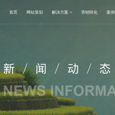
首页
网站策划
解决方案
营销转化
案例
04
05
小程序
APP开发
电商平台
电商网站
生物
APP
方案
营销转化
案例展示
服务
建设
SEO
网站建设
网站建设案例
序开发
生物医疗
定制
教育培训
开发服务
政府单位
网站建设
机械制造
医药网站建设
能源化工
网站建设
IT科技