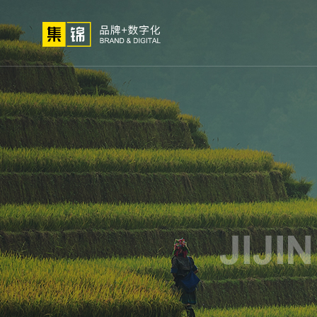
01
02
03
高端网站
小程序开
网站建设
微信定
关于我们
网站策划
解决
定制
发
制
方法论
公司简介
高端
荣誉资质
小程
集锦文化
微信
我们的客户
APP
电商
生物
外贸