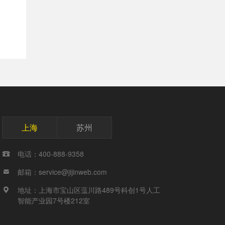
上海
苏州
电话：400-888-9358

邮箱：service@jijinweb.com

地址：上海市宝山区蕰川路489号科创1号人工

智能产业园7号楼212室