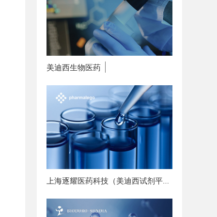
美迪西生物医药
赋能创新
上海逐耀医药科技（美迪西试剂平台）