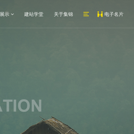
展示
建站学堂
关于集锦
电子名片
06
07
医药网站
系统平台
外贸网站
教育培训网站
新闻动态
联系我们
建设
建设
建设
网站建设
公司地址
网站设计
人才招聘
常见问题
地址：上海市宝山区蕰川路
小程序
489号科创1号人工智能产业
园7号楼212室
邮箱：
service@jijinweb.com