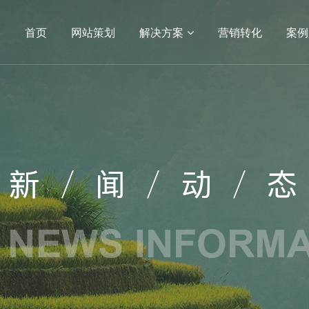
首页
网站策划
解决方案
营销转化
案例
04
05
小程序
APP开发
电商平台
电商网站
生物
APP
方案
营销转化
案例展示
服务
建设
SEO
网站建设
网站建设案例
序开发
生物医疗
定制
教育培训
开发服务
政府单位
网站建设
机械制造
医药网站建设
能源化工
网站建设
IT科技