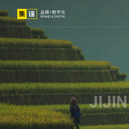
01
02
03
高端网站
小程序开
网站建设
微信定
关于我们
网站策划
解决
定制
发
制
方法论
公司简介
高端
荣誉资质
小程
集锦文化
微信
我们的客户
APP
电商
生物
外贸