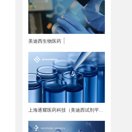
美迪西生物医药
赋能创新
上海逐耀医药科技（美迪西试剂平台）