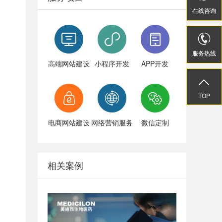
在线
在线
咨询
咨询


服务热线
服务热线
高端网站建设
小程序开发
APP开发


TOP
TOP
电商网站建设
网络营销服务
微信定制
相关案例