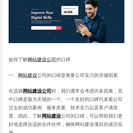
誉
发
站
资
教育
设
微信
质
培训
计
定制
集
政府
常
APP
锦
单位
见
开发
文
问
服务
机械
化
题
制造
电商
我
小
网站
能源
如何了解
网站建设公司
的口碑
们
程
建设
化工
的
序
生物
IT科
客
一、
网站建设
公司的口碑是衡量公司实力的关键因素
医药
技
户
网站
装修
在选择
网站建设公司
时，我们通常会考虑许多因素，其
建设
建筑
中口碑是最为关键的一个。一个良好的口碑代表着公司
外贸
其他
过去的成功案例、服务质量、技术实力以及客户满意
网站
建设
小程
度。因此，了解
网站建设
公司的口碑，可以帮助我们更
序案
教育
好地选择合适的合作伙伴，确保网站建设项目的成功实
培训
例
施。