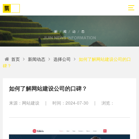
01
02
03
04
05
06
首页
新闻动态
选择公司
如何了解网站建设公司的口
关
网
解
营
案
新
碑？
于
站
决
销
例
闻
我
策
方
转
展
动
们
划
案
化
示
态
如何了解网站建设公司的口碑？
方
SEO
来源：网站建设
|
时间：2024-07-30
|
浏览：
公
法
高端
网站
网
司
论
网站
站
建设
简
建设
建
案例
介
设
小程
生物
荣
序开
网
医疗