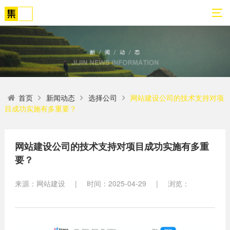
01
02
03
04
05
06
首页
新闻动态
选择公司
网站建设公司的技术支持对项
关
网
解
营
案
新
目成功实施有多重要？
于
站
决
销
例
闻
我
策
方
转
展
动
们
划
案
化
示
态
网站建设公司的技术支持对项目成功实施有多重
要？
方
SEO
公
法
高端
网站
网
司
论
网站
站
来源：网站建设
|
时间：2025-04-29
|
浏览：
建设
简
建设
建
案例
介
设
小程
生物
荣
序开
网
医疗