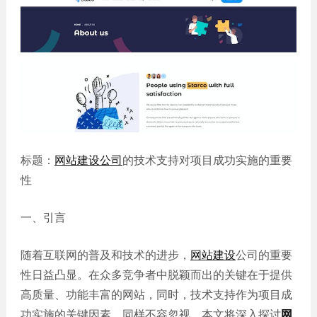
誉
发
站
资
教育
设
微信
质
培训
计
定制
集
政府
常
APP
锦
单位
见
开发
文
问
服务
机械
化
题
制造
电商
我
小
网站
能源
们
程
建设
化工
的
序
标题：
网站建设公司
的技术支持对项目成功实施的重要
生物
IT科
客
性
医药
技
户
网站
装修
一、引言
建设
建筑
外贸
其他
随着互联网的普及和技术的进步，
网站建设
公司的重要
网站
建设
性日益凸显。在众多竞争者中脱颖而出的关键在于提供
小程
序案
高质量、功能丰富的网站，同时，技术支持作为项目成
教育
培训
例
功实施的关键因素，同样不容忽视。本文将深入探讨
网