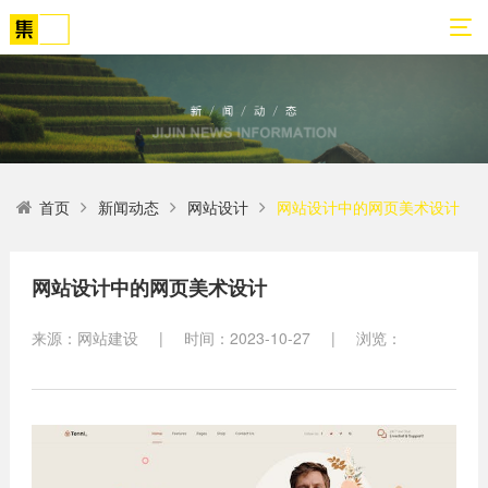
01
02
03
04
05
06
首页
新闻动态
网站设计
网站设计中的网页美术设计
关
网
解
营
案
新
于
站
决
销
例
闻
我
策
方
转
展
动
网站设计中的网页美术设计
们
划
案
化
示
态
来源：网站建设
|
时间：2023-10-27
|
浏览：
方
SEO
公
法
高端
网站
网
司
论
网站
站
建设
简
建设
建
案例
介
设
小程
生物
荣
序开
网
医疗