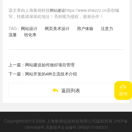
该文章由上海集锦科技
https://www.shwzzz.cn原创编
网站建设
写，转载请保留此地址！否则视为侵权，谢谢合作！
TAG：
网站设计
网页美术设计
用户体验
注意力
流量
转化率
上一篇：
网站建设如何做好项目管理
下一篇：
网站开发的4种主流技术介绍



返回列表
咨询
咨询
Copyright©2013-2026 上海集锦信息科技有限公司版权所有
沪ICP备
13010428号
高新技术企业编号 GR202131002573