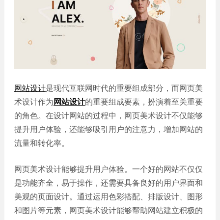
誉
发
站
资
教育
设
微信
质
培训
计
定制
集
政府
常
APP
锦
单位
见
开发
文
问
服务
机械
化
题
制造
电商
网站设计
是现代互联网时代的重要组成部分，而网页美
我
小
网站
能源
们
程
术设计作为
网站设计
的重要组成要素，扮演着至关重要
建设
化工
的
序
的角色。在设计网站的过程中，网页美术设计不仅能够
生物
IT科
客
提升用户体验，还能够吸引用户的注意力，增加网站的
医药
技
户
网站
流量和转化率。
装修
建设
建筑
外贸
网页美术设计能够提升用户体验。一个好的网站不仅仅
其他
网站
是功能齐全，易于操作，还需要具备良好的用户界面和
建设
小程
美观的页面设计。通过运用色彩搭配、排版设计、图形
序案
教育
和图片等元素，网页美术设计能够帮助网站建立积极的
培训
例