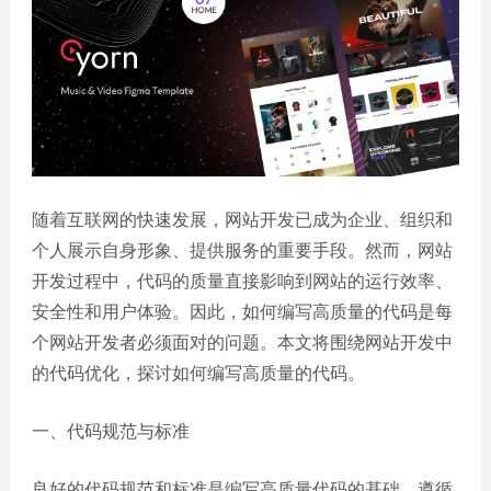
誉
发
站
资
教育
设
微信
质
培训
计
定制
集
政府
常
APP
锦
单位
见
开发
文
问
服务
机械
化
题
制造
电商
我
小
网站
能源
随着互联网的快速发展，网站开发已成为企业、组织和
们
程
建设
化工
的
序
个人展示自身形象、提供服务的重要手段。然而，网站
生物
IT科
客
开发过程中，代码的质量直接影响到网站的运行效率、
医药
技
户
安全性和用户体验。因此，如何编写高质量的代码是每
网站
装修
建设
个网站开发者必须面对的问题。本文将围绕网站开发中
建筑
的代码优化，探讨如何编写高质量的代码。
外贸
其他
网站
建设
小程
一、代码规范与标准
序案
教育
培训
例
良好的代码规范和标准是编写高质量代码的基础。遵循