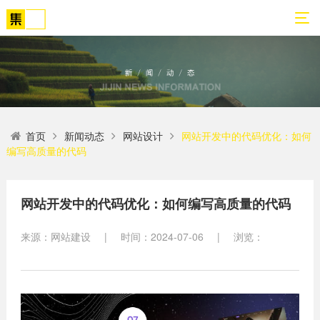
01
02
03
04
05
06
首页
新闻动态
网站设计
网站开发中的代码优化：如何
关
网
解
营
案
新
编写高质量的代码
于
站
决
销
例
闻
我
策
方
转
展
动
们
划
案
化
示
态
网站开发中的代码优化：如何编写高质量的代码
方
SEO
来源：网站建设
|
时间：2024-07-06
|
浏览：
公
法
高端
网站
网
司
论
网站
站
建设
简
建设
建
案例
介
设
小程
生物
荣
序开
网
医疗