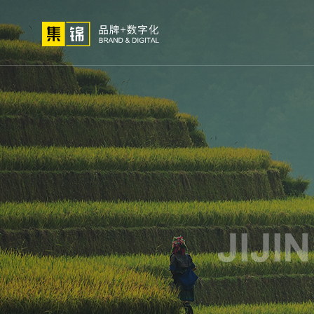
01
02
03
高端网站
小程序开
网站建设
微信定
关于我们
网站策划
解决
定制
发
制
方法论
公司简介
高端
荣誉资质
小程
集锦文化
微信
我们的客户
APP
电商
生物
外贸