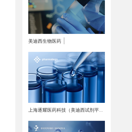
美迪西生物医药
赋能创新
上海逐耀医药科技（美迪西试剂平台）