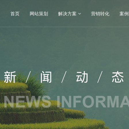
首页
网站策划
解决方案
营销转化
案例
04
05
小程序
APP开发
电商平台
电商网站
生物
APP
方案
营销转化
案例展示
服务
建设
SEO
网站建设
网站建设案例
序开发
生物医疗
定制
教育培训
开发服务
政府单位
网站建设
机械制造
医药网站建设
能源化工
网站建设
IT科技