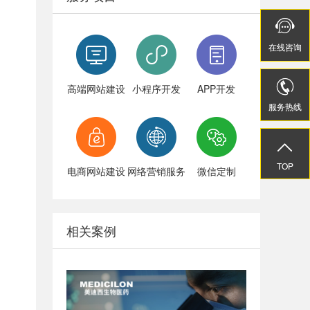


在线
在线
咨询
咨询


高端网站建设
小程序开发
APP开发
服务热线
服务热线


TOP
TOP
电商网站建设
网络营销服务
微信定制
相关案例