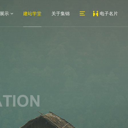
展示
建站学堂
关于集锦
电子名片
06
07
医药网站
系统平台
外贸网站
教育培训网站
新闻动态
联系我们
建设
建设
建设
网站建设
公司地址
网站设计
人才招聘
常见问题
地址：上海市宝山区蕰川路
小程序
489号科创1号人工智能产业
园7号楼212室
邮箱：
service@jijinweb.com