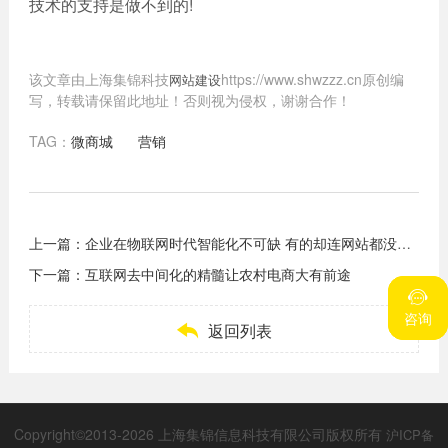
技术的支持是做不到的!
该文章由上海集锦科技
https://www.shwzzz.cn原创编
网站建设
写，转载请保留此地址！否则视为侵权，谢谢合作！
TAG：
微商城
营销
上一篇：
企业在物联网时代智能化不可缺 有的却连网站都没做好
下一篇：
互联网去中间化的精髓让农村电商大有前途


咨询
咨询

返回列表
Copyright©2013-2026 上海集锦信息科技有限公司版权所有
沪ICP备