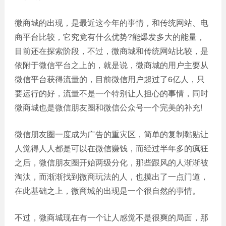
网站
电商
建设
微商城的出现，是最近这今年的事情，和传统网站、电
平台
商平台比较，它究竟有什么优势?能爆发多大的能量，
案例
目前还在探索阶段，不过，微商城和传统网站比较，是
APP
依附于微信平台之上的，就是说，微商城的用户主要从
案例
微信平台获得流量的，目前微信用户超过了6亿人，只
要运行的好，流量不是一个特别让人担心的事情，同时
系统
微商城也是微信朋友圈和微信公众号一个完美的补充!
平台
案例
微信朋友圈一度成为广告的重灾区，简单的复制黏贴让
人觉得人人都是可以在微信赚钱，而经过半年多的疯狂
之后，微信朋友圈开始两级分化，那些跟风的人渐渐被
淘汰，而渐渐找到微商玩法的人，也摸出了一点门道，
在此基础之上，微商城的出现是一个很自然的事情。
不过，微商城现在有一个让人感觉不是很爽的局面，那