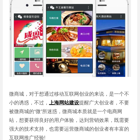
誉
发
站
资
教育
设
微信
质
培训
计
定制
集
政府
常
APP
锦
单位
见
开发
文
问
服务
机械
化
题
制造
电商
我
小
网站
能源
们
程
建设
化工
的
序
生物
IT科
客
医药
技
户
网站
装修
微商城，对于想通过移动互联网创业的来说，是一个不
建设
建筑
小的诱惑，不过，
上海网站建设
提醒广大创业者，不要
外贸
其他
被微商城的“微”所迷惑，微商城本质就是一个电商网
网站
站，想要获得良好的用户体验，达到营销效果，既需要
建设
小程
强大的技术支持，也需要运营微商城的创业者有丰富的
序案
教育
培训
互联网推广经验!
例