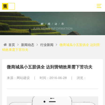
01
02
03
04
05
06
首页
新闻动态
行业新闻
微商城虽小五脏俱全 达到营
关
网
解
营
案
新
销效果需下苦功夫
于
站
决
销
例
闻
我
策
方
转
展
动
们
划
案
化
示
态
微商城虽小五脏俱全 达到营销效果需下苦功夫
方
SEO
来源：网站建设
|
时间：2016-06-28
|
浏览：
公
法
高端
网站
网
司
论
网站
站
建设
简
建设
建
案例
介
设
小程
生物
荣
序开
网
医疗