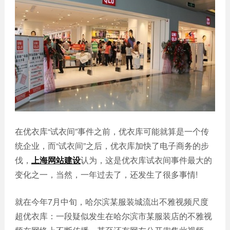
誉
发
站
资
教育
设
微信
质
培训
计
定制
集
政府
常
APP
锦
单位
见
开发
文
问
服务
机械
化
题
制造
电商
我
小
网站
能源
们
程
建设
化工
的
序
生物
IT科
客
在优衣库“试衣间”事件之前，优衣库可能就算是一个传
医药
技
户
统企业，而“试衣间”之后，优衣库加快了电子商务的步
网站
装修
建设
伐，
上海网站建设
认为，这是优衣库试衣间事件最大的
建筑
变化之一，当然，一年过去了，还发生了很多事情!
外贸
其他
网站
建设
小程
就在今年7月中旬，哈尔滨某服装城流出不雅视频尺度
序案
教育
超优衣库：一段疑似发生在哈尔滨市某服装店的不雅视
培训
例