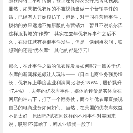
频在网络上不断传播，甚至还有网友公开兜售此视频。
网站
显然，如果把优衣库的不雅视频当做一个营销事件的
电商
建设
话，已经有人开始模仿了，但是，对于同样营销事件，
平台
模仿的效果远远不如原版的有营销力，暂且不说哈尔滨
案例
这样服装城的“作秀”，其实在去年优衣库事件之后不
APP
久，在浙江就有类似事件发生，但是，谈到换衣间，联
案例
想到的还是“优衣库”，其他的都是浮云!
系统
平台
那么，在此事件之后的优衣库发展如何呢?一篇关于优
案例
衣库的新闻标题颇让人玩味——《日本电商业务强势增
长，优衣库上季度营业利润同比增长18.6%，股价飘升
17.4%》，去年的优衣库事件，媒体的评价是实体店在
网店的冲击下，打了一个翻身仗，而今年优衣库直接说
自己的电商业务如何如何。当然，在美国的优衣库效益
不是太好，原因吗?试衣间这样的不雅事件对美国来
说，哎呀!不算啥了，所以业绩就一般了!