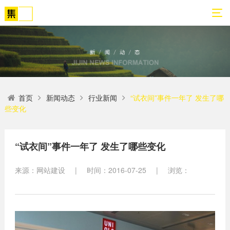
01
02
03
04
05
06
首页
新闻动态
行业新闻
“试衣间”事件一年了 发生了哪
关
网
解
营
案
新
些变化
于
站
决
销
例
闻
我
策
方
转
展
动
们
划
案
化
示
态
“试衣间”事件一年了 发生了哪些变化
方
SEO
来源：网站建设
|
时间：2016-07-25
|
浏览：
公
法
高端
网站
网
司
论
网站
站
建设
简
建设
建
案例
介
设
小程
生物
荣
序开
网
医疗