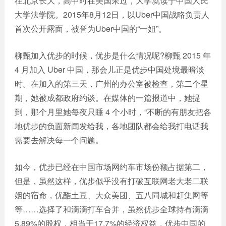
在北京长大，高中时在美国呆过，大学就读于中国人民
网站
大学法学院。2015年8月12日，以Uber中国战略负责人
电商
建设
首次公开露面，被誉为Uber中国的“一姐”。
平台
案例
柳甄加入优步的时候，优步是什么情况呢?柳甄 2015 年
APP
4 月加入 Uber 中国，那会儿正是优步中国处境最暗淡
案例
时。在加入的第三天，广州的办公室被检查，第二个星
期，她被成都政府约谈。在媒体的一篇报道中，她提
系统
平台
到，那个月里她每夜只睡 4 个小时，“不断的有朋友把各
案例
地优步的负面新闻发给我，各地团队都会给我打电话我
需要去解决每一个问题。
如今，优步已经在中国市场网约车市场份额占据第二，
但是，虽然这样，优步似乎没有打破互联网老大老二联
姻的宿命，优酷土豆、大众美团、五八同城和赶集网等
等……选择了和滴滴打车合并，虽然优步全球持有滴滴
5.89%的股权，相当于17.7%的经济权益，优步中国的