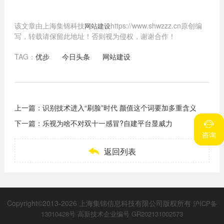
该文章由上海集锦科技
https://www.shwzzz.cn原创编
网站建设
写，转载请保留此地址！否则视为侵权，谢谢合作！
TAG：
优步
今日头条
网站建设
上一篇：
识别技术进入“刷脸”时代 颜值这个词要加多重含义
下一篇：
乐视为啥不对双十一感冒?自建平台显威力


咨询
咨询

返回列表
Copyright©2013-2026 上海集锦信息科技有限公司版权所有
沪ICP备
13010428号
高新技术企业编号 GR202131002573