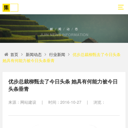
01
02
03
04
05
06
首页
新闻动态
行业新闻
优步总裁柳甄去了今日头条
关
网
解
营
案
新
她具有何能力被今日头条垂青
于
站
决
销
例
闻
我
策
方
转
展
动
们
划
案
化
示
态
优步总裁柳甄去了今日头条 她具有何能力被今日
头条垂青
方
SEO
公
法
高端
网站
网
司
论
网站
站
来源：网站建设
|
时间：2016-10-27
|
浏览：
建设
简
建设
建
案例
介
设
小程
生物
荣
序开
网
医疗