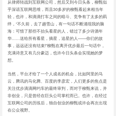
从律师转战到互联网公司，然后又到今日头条，柳甄似
乎深谙互联网思维，而且30多岁的柳甄看起来相当年
轻，也许，和滴滴打车之间的暗斗、竞争有了太多的羁
绊，“不久前，去了趟雪山，有一句话不断涌现我的脑
海：可惜了那些不抬头看星的人，错过了多少诗酒年
华……送给所有看星，摘星，追星的人——你们的故
事，远远还没有结束!”柳甄在离开优步最后一句话中，
充满诗意又有几分豪迈，也许今日头条会实现她的梦
想。
当然，平台才给了一个人成名的机会，比如阿里的马
云，腾讯的马化腾、百度的李彦宏，人们更多的焦点是
关注优步滴滴网约车的最终审判，而对于柳甄来说，并
非创业，只是曾经在巨头公司掌柁而已。也许，在经过
互联网公司的历练后，独自创业的柳甄或许会再次出现
在公众视野。