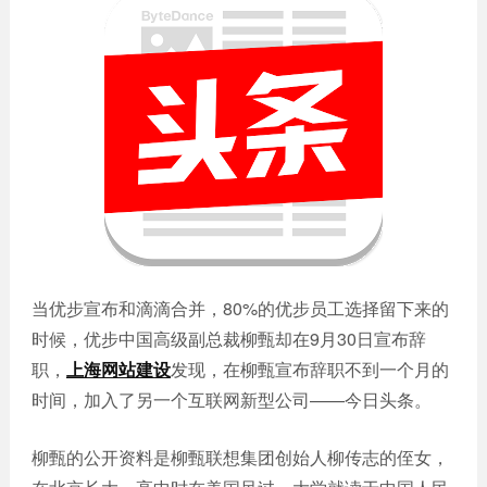
誉
发
站
资
教育
设
微信
质
培训
计
定制
集
政府
常
APP
锦
单位
见
开发
文
问
服务
机械
化
题
制造
电商
我
小
网站
能源
们
程
建设
化工
的
序
生物
IT科
客
医药
技
户
当优步宣布和滴滴合并，80%的优步员工选择留下来的
网站
装修
建设
时候，优步中国高级副总裁柳甄却在9月30日宣布辞
建筑
职，
上海网站建设
发现，在柳甄宣布辞职不到一个月的
外贸
其他
网站
时间，加入了另一个互联网新型公司——今日头条。
建设
小程
序案
教育
柳甄的公开资料是柳甄联想集团创始人柳传志的侄女，
培训
例