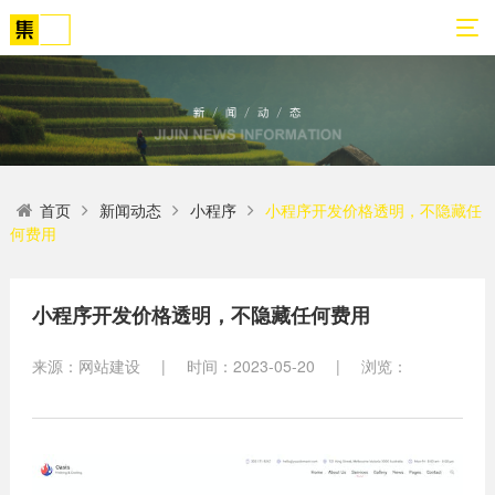
01
02
03
04
05
06
首页
新闻动态
小程序
小程序开发价格透明，不隐藏任
关
网
解
营
案
新
何费用
于
站
决
销
例
闻
我
策
方
转
展
动
们
划
案
化
示
态
小程序开发价格透明，不隐藏任何费用
方
SEO
来源：网站建设
|
时间：2023-05-20
|
浏览：
公
法
高端
网站
网
司
论
网站
站
建设
简
建设
建
案例
介
设
小程
生物
荣
序开
网
医疗