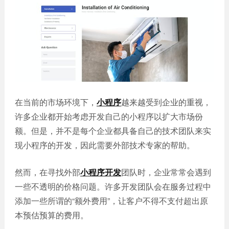
誉
发
站
资
教育
设
微信
质
培训
计
定制
集
政府
常
APP
锦
单位
见
开发
文
问
服务
机械
化
题
制造
电商
我
小
网站
能源
在当前的市场环境下，
小程序
越来越受到企业的重视，
们
程
建设
化工
的
序
许多企业都开始考虑开发自己的小程序以扩大市场份
生物
IT科
客
额。但是，并不是每个企业都具备自己的技术团队来实
医药
技
户
现小程序的开发，因此需要外部技术专家的帮助。
网站
装修
建设
建筑
然而，在寻找外部
小程序开发
团队时，企业常常会遇到
外贸
其他
网站
一些不透明的价格问题。许多开发团队会在服务过程中
建设
小程
添加一些所谓的“额外费用”，让客户不得不支付超出原
序案
教育
本预估预算的费用。
培训
例