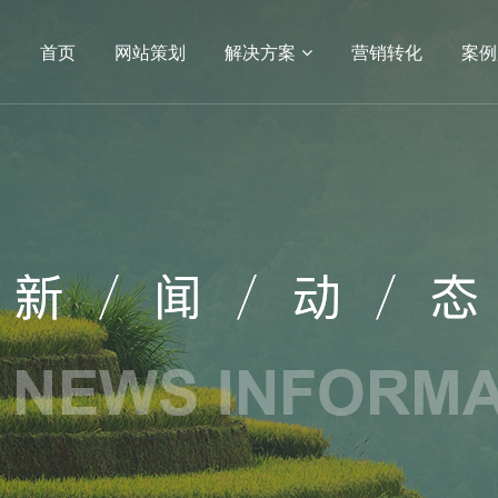
首页
网站策划
解决方案
营销转化
案例
04
05
小程序
APP开发
电商平台
电商网站
生物
APP
方案
营销转化
案例展示
服务
建设
SEO
网站建设
网站建设案例
序开发
生物医疗
定制
教育培训
开发服务
政府单位
网站建设
机械制造
医药网站建设
能源化工
网站建设
IT科技