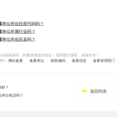
案
单位所在经度代码吗？
案
单位所属行业吗？
案
单位所在区县吗？
.shwzzz.cn原创编写，转载请保留此地址！否则视为侵权，谢谢合作！
TAG：
网站备案
备案单位
邮政编码
备案信息
备案管理部门
商标？

返回列表
案单位电话吗？