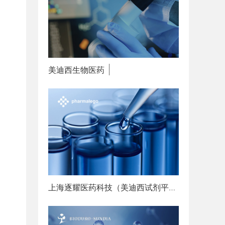
美迪西生物医药
赋能创新
上海逐耀医药科技（美迪西试剂平台）