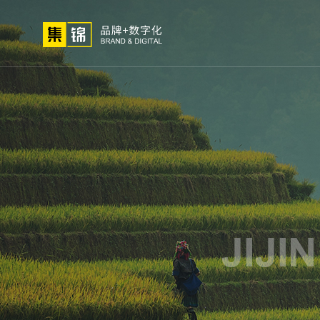
01
02
03
高端网站
小程序开
网站建设
微信定
关于我们
网站策划
解决
定制
发
制
方法论
公司简介
高端
荣誉资质
小程
集锦文化
微信
我们的客户
APP
电商
生物
外贸