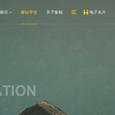
展示
建站学堂
关于集锦
电子名片
06
07
医药网站
系统平台
外贸网站
教育培训网站
新闻动态
联系我们
建设
建设
建设
网站建设
公司地址
网站设计
人才招聘
常见问题
地址：上海市宝山区蕰川路
小程序
489号科创1号人工智能产业
园7号楼212室
邮箱：
service@jijinweb.com