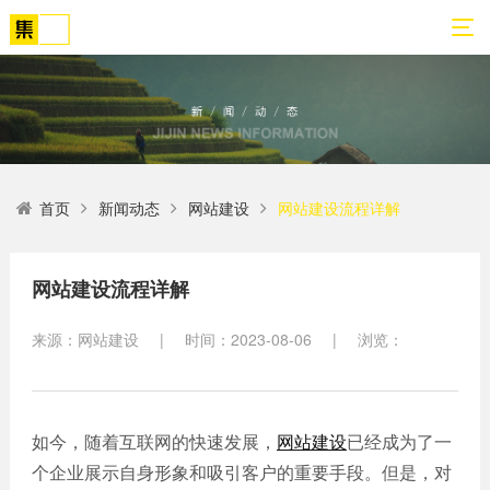
01
02
03
04
05
06
首页
新闻动态
网站建设
网站建设流程详解
关
网
解
营
案
新
于
站
决
销
例
闻
我
策
方
转
展
动
网站建设流程详解
们
划
案
化
示
态
来源：网站建设
|
时间：2023-08-06
|
浏览：
方
SEO
公
法
高端
网站
网
司
论
网站
站
建设
简
建设
建
案例
介
设
如今，随着互联网的快速发展，
网站建设
已经成为了一
小程
生物
个企业展示自身形象和吸引客户的重要手段。但是，对
荣
序开
网
医疗