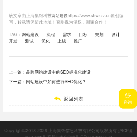
该文章由上海集锦科技
https://www.shwzzz.cn原创编
网站建设
写，转载请保留此地址！否则视为侵权，谢谢合作！
TAG：
网站建设
流程
需求
目标
规划
设计
开发
测试
优化
上线
推广
上一篇：
品牌网站建设中的SEO标准化建设
下一篇：
网站建设中如何进行SEO优化？



返回列表
咨询
咨询
Copyright©2013-2026 上海集锦信息科技有限公司版权所有
沪ICP备
13010428号
高新技术企业编号 GR202131002573