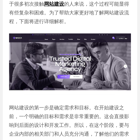
誉
发
站
于很多初次接触
网站建设
的人来说，这个过程可能显得
资
教育
设
微信
有些复杂和困难。为了帮助大家更好地了解网站建设流
质
培训
计
定制
程，下面将进行详细解析。
集
政府
常
APP
锦
单位
见
开发
文
问
服务
机械
化
题
制造
电商
我
小
网站
能源
们
程
建设
化工
的
序
生物
IT科
客
医药
技
户
网站
装修
建设
建筑
外贸
网站建设的第一步是确定需求和目标。在开始建设之
其他
网站
前，一个明确的目标和需求是非常重要的。这会直接影
建设
小程
响到后面的设计和开发工作。所以，在这个阶段，要与
序案
教育
企业内部的相关部门和人员充分沟通，了解他们的需求
培训
例