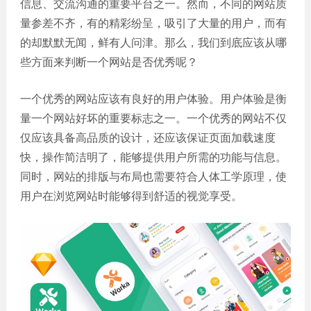
信息、交流沟通的重要平台之一。然而，不同的网站质
誉
发
站
资
教育
设
量参差不齐，有的精彩纷呈，吸引了大量的用户，而有
微信
质
培训
计
的却默默无闻，鲜有人问津。那么，我们到底应该从哪
定制
集
政府
常
些方面来判断一个网站是否优秀呢？
APP
锦
单位
见
开发
文
问
服务
机械
一个优秀的网站应该有良好的用户体验。用户体验是衡
化
题
制造
电商
量一个网站好坏的重要标志之一。一个优秀的网站不仅
我
小
网站
能源
仅应该具备高品质的设计，还应该保证页面加载速度
们
程
建设
化工
的
序
快，操作简洁明了，能够提供用户所需的功能与信息。
生物
IT科
客
同时，网站的排版与布局也需要符合人体工学原理，使
医药
技
户
用户在浏览网站时能够得到舒适的视觉享受。
网站
装修
建设
建筑
外贸
其他
网站
建设
小程
序案
教育
培训
例