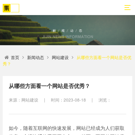
01
02
03
04
05
06
首页
新闻动态
网站建设
从哪些方面看一个网站是否优
关
网
解
营
案
新
秀？
于
站
决
销
例
闻
我
策
方
转
展
动
们
划
案
化
示
态
从哪些方面看一个网站是否优秀？
方
SEO
来源：网站建设
|
时间：2023-08-18
|
浏览：
公
法
高端
网站
网
司
论
网站
站
建设
简
建设
建
案例
介
设
小程
生物
如今，随着互联网的快速发展，网站已经成为人们获取
荣
序开
网
医疗