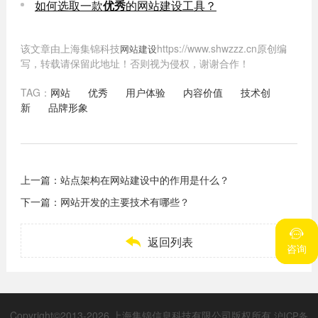
如何选取一款
优秀
的网站建设工具？
该文章由上海集锦科技
https://www.shwzzz.cn原创编
网站建设
写，转载请保留此地址！否则视为侵权，谢谢合作！
TAG：
网站
优秀
用户体验
内容价值
技术创
新
品牌形象
上一篇：
站点架构在网站建设中的作用是什么？
下一篇：
网站开发的主要技术有哪些？



返回列表
咨询
咨询
Copyright©2013-2026 上海集锦信息科技有限公司版权所有
沪ICP备