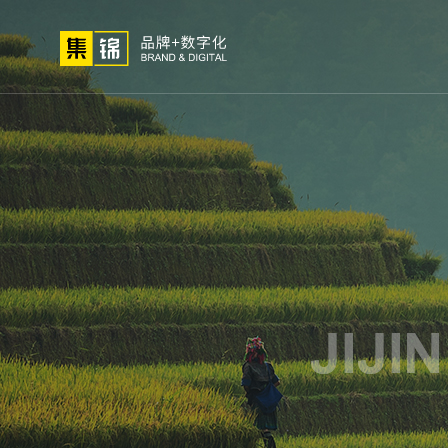
01
02
03
高端网站
小程序开
网站建设
微信定
关于我们
网站策划
解决
定制
发
制
方法论
公司简介
高端
荣誉资质
小程
集锦文化
微信
我们的客户
APP
电商
生物
外贸