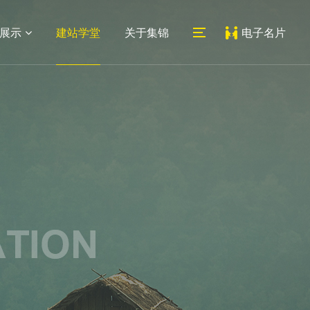
展示
建站学堂
关于集锦
电子名片
06
07
医药网站
系统平台
外贸网站
教育培训网站
新闻动态
联系我们
建设
建设
建设
网站建设
公司地址
网站设计
人才招聘
常见问题
地址：上海市宝山区蕰川路
小程序
489号科创1号人工智能产业
园7号楼212室
邮箱：
service@jijinweb.com