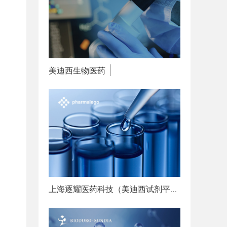
美迪西生物医药
赋能创新
上海逐耀医药科技（美迪西试剂平台）