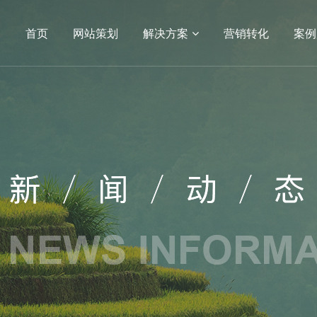
首页
网站策划
解决方案
营销转化
案例
04
05
小程序
APP开发
电商平台
电商网站
生物
APP
方案
营销转化
案例展示
服务
建设
SEO
网站建设
网站建设案例
序开发
生物医疗
定制
教育培训
开发服务
政府单位
网站建设
机械制造
医药网站建设
能源化工
网站建设
IT科技