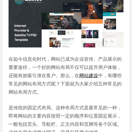
誉
发
站
资
教育
设
微信
质
培训
计
定制
集
政府
常
APP
锦
单位
见
开发
文
问
服务
机械
化
题
制造
电商
我
小
网站
能源
在如今信息化时代，网站已成为企业宣传、产品展示的
们
程
建设
化工
的
序
重要途径，一个好的网站布局不仅可以提升用户体验，
生物
IT科
客
还能有效吸引潜在客户。那么，在
网站建设
中，有哪些
医药
技
户
常见的网站布局方式呢？下面就为大家介绍五种常见的
网站
装修
建设
网站布局方式。
建筑
外贸
其他
网站
是传统的固定式布局。这种布局方式是最常见的一种，
建设
小程
即将网站的主要内容按照一定的顺序和位置固定展示，
序案
教育
一般包括页头、导航栏、正文内容和页脚等各个区域。
培训
例