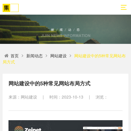
01
02
03
04
05
06
首页
新闻动态
网站建设
网站建设中的5种常见网站布
关
网
解
营
案
新
局方式
于
站
决
销
例
闻
我
策
方
转
展
动
们
划
案
化
示
态
网站建设中的5种常见网站布局方式
方
SEO
来源：网站建设
|
时间：2023-10-13
|
浏览：
公
法
高端
网站
网
司
论
网站
站
建设
简
建设
建
案例
介
设
小程
生物
荣
序开
网
医疗