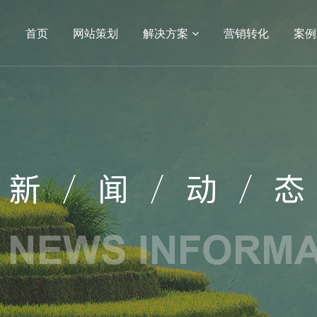
首页
网站策划
解决方案
营销转化
案例
04
05
小程序
APP开发
电商平台
电商网站
生物
APP
方案
营销转化
案例展示
服务
建设
SEO
网站建设
网站建设案例
序开发
生物医疗
定制
教育培训
开发服务
政府单位
网站建设
机械制造
医药网站建设
能源化工
网站建设
IT科技