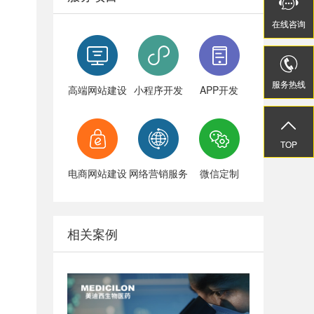


在线
在线
咨询
咨询


服务热线
服务热线
高端网站建设
小程序开发
APP开发


TOP
TOP
电商网站建设
网络营销服务
微信定制
相关案例