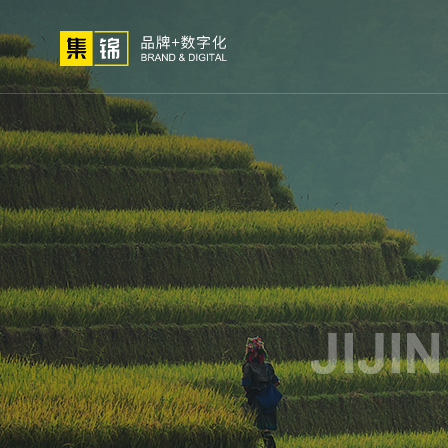
01
02
03
高端网站
小程序开
网站建设
微信定
关于我们
网站策划
解决
定制
发
制
方法论
公司简介
高端
荣誉资质
小程
集锦文化
微信
我们的客户
APP
电商
生物
外贸