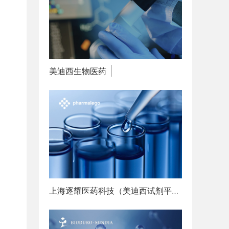
美迪西生物医药
赋能创新
上海逐耀医药科技（美迪西试剂平台）