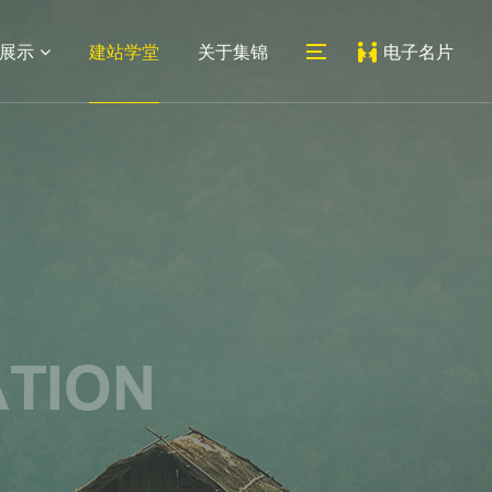
展示
建站学堂
关于集锦
电子名片
06
07
医药网站
系统平台
外贸网站
教育培训网站
新闻动态
联系我们
建设
建设
建设
网站建设
公司地址
网站设计
人才招聘
常见问题
地址：上海市宝山区蕰川路
小程序
489号科创1号人工智能产业
园7号楼212室
邮箱：
service@jijinweb.com