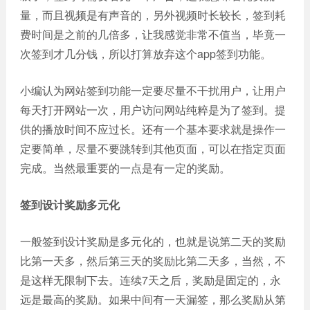
网站
量，而且视频是有声音的，另外视频时长较长，签到耗
电商
建设
费时间是之前的几倍多，让我感觉非常不值当，毕竟一
平台
次签到才几分钱，所以打算放弃这个app签到功能。
案例
APP
小编认为网站签到功能一定要尽量不干扰用户，让用户
案例
每天打开网站一次，用户访问网站纯粹是为了签到。提
供的播放时间不应过长。还有一个基本要求就是操作一
系统
定要简单，尽量不要跳转到其他页面，可以在指定页面
平台
完成。当然最重要的一点是有一定的奖励。
案例
签到设计奖励多元化
一般签到设计奖励是多元化的，也就是说第二天的奖励
比第一天多，然后第三天的奖励比第二天多，当然，不
是这样无限制下去。连续7天之后，奖励是固定的，永
远是最高的奖励。如果中间有一天漏签，那么奖励从第