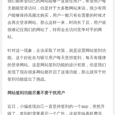
我们都希望自己的网站能够一直留住用户，希望用户每
誉
发
站
资
教育
设
天都能登录访问，但是对于大多数网站来说，很少有用
微信
质
培训
计
户能够保持高频次购买，用户一般只有在需要的时候才
定制
集
政府
常
会再次登录网站。那么这样一来，时间长了后，用户就
APP
锦
单位
见
开发
很难记住我们的网站了，转而会去访问竞争对手的网
文
问
服务
机械
站。
化
题
制造
电商
我
小
网站
能源
针对这一现象，企业采取了对策，就是设置网站签到功
们
程
建设
化工
能。这个好处在与吸引用户每天坚持签到，每天有规律
的
序
生物
IT科
客
的登录网站。这是网站签到功能的设计初衷，但是我们
医药
技
户
发现了现在很多网站都开启了这项功能，那么就等于对
网站
装修
签到功能提出了挑战。
建设
建筑
外贸
其他
网站签到功能尽量不要干扰用户
网站
建设
小程
近日，小编发现自己一直坚持签到的一个app，突然升
序案
教育
培训
级了，签到时需要看完一个广告，这就意味着耗费流
例