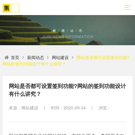
01
02
03
04
05
06
首页
新闻动态
网站建设
网站是否都可设置签到功能?
关
网
解
营
案
新
网站的签到功能设计有什么讲究？
于
站
决
销
例
闻
我
策
方
转
展
动
们
划
案
化
示
态
网站是否都可设置签到功能?网站的签到功能设计
有什么讲究？
方
SEO
公
法
高端
网站
网
司
论
网站
站
来源：网站建设
|
时间：2020-09-24
|
浏览：
建设
简
建设
建
案例
介
设
小程
生物
荣
序开
网
医疗