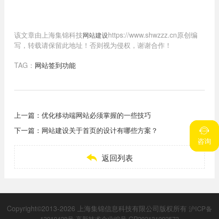
该文章由上海集锦科技
https://www.shwzzz.cn原创编
网站建设
写，转载请保留此地址！否则视为侵权，谢谢合作！
TAG：
网站签到功能
上一篇：
优化移动端网站必须掌握的一些技巧
下一篇：
网站建设关于首页的设计有哪些方案？


咨询
咨询

返回列表
Copyright©2013-2026 上海集锦信息科技有限公司版权所有
沪ICP备
13010428号
高新技术企业编号 GR202131002573