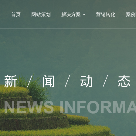
首页
网站策划
解决方案
营销转化
案例
04
05
小程序
APP开发
电商平台
电商网站
生物
APP
方案
营销转化
案例展示
服务
建设
SEO
网站建设
网站建设案例
序开发
生物医疗
定制
教育培训
开发服务
政府单位
网站建设
机械制造
医药网站建设
能源化工
网站建设
IT科技