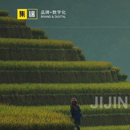
01
02
03
高端网站
小程序开
网站建设
微信定
关于我们
网站策划
解决
定制
发
制
方法论
公司简介
高端
荣誉资质
小程
集锦文化
微信
我们的客户
APP
电商
生物
外贸