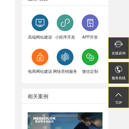
高端网站建设
小程序开发
APP开发


在线
在线
咨询
咨询


电商网站建设
网络营销服务
微信定制
服务热线
服务热线


相关案例
TOP
TOP