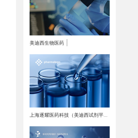
美迪西生物医药
赋能创新
上海逐耀医药科技（美迪西试剂平台）