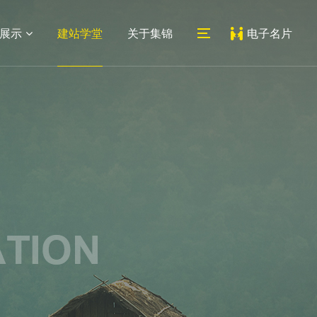
展示
建站学堂
关于集锦
电子名片
06
07
医药网站
系统平台
外贸网站
教育培训网站
新闻动态
联系我们
建设
建设
建设
网站建设
公司地址
网站设计
人才招聘
常见问题
地址：上海市宝山区蕰川路
小程序
489号科创1号人工智能产业
园7号楼212室
邮箱：
service@jijinweb.com