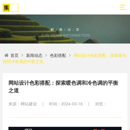
01
02
03
04
05
06
首页
新闻动态
色彩搭配
网站设计色彩搭配：探索暖色
关
网
解
营
案
新
调和冷色调的平衡之道
于
站
决
销
例
闻
我
策
方
转
展
动
们
划
案
化
示
态
网站设计色彩搭配：探索暖色调和冷色调的平衡
之道
方
SEO
公
法
高端
网站
网
司
论
网站
站
来源：网站建设
|
时间：2024-03-16
|
浏览：
建设
简
建设
建
案例
介
设
小程
生物
荣
序开
网
医疗