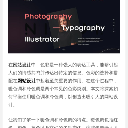
誉
发
站
资
教育
设
微信
质
培训
计
定制
集
政府
常
APP
锦
单位
见
开发
文
问
服务
机械
化
题
制造
电商
我
小
网站
能源
们
程
建设
化工
的
序
在
网站设计
中，色彩是一种强大的表达工具，能够引起
生物
IT科
客
人们的情感共鸣并传达出特定的信息。色彩的选择和搭
医药
技
户
配在
网站设计
中起着至关重要的作用。在这个过程中，
网站
装修
建设
暖色调和冷色调是两个常见的色彩类别。本文将探索如
建筑
何平衡使用暖色调和冷色调，以创造出吸引人的网站设
外贸
其他
网站
计。
建设
小程
序案
教育
让我们了解一下暖色调和冷色调的特点。暖色调包括红
培训
例
色、橙色、黄色以及它们的各种变体。这些色调给人以