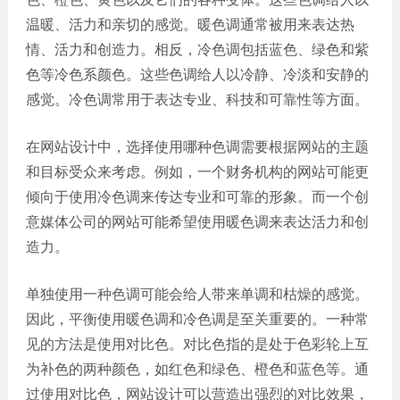
网站
温暖、活力和亲切的感觉。暖色调通常被用来表达热
电商
建设
情、活力和创造力。相反，冷色调包括蓝色、绿色和紫
平台
色等冷色系颜色。这些色调给人以冷静、冷淡和安静的
案例
感觉。冷色调常用于表达专业、科技和可靠性等方面。
APP
案例
在网站设计中，选择使用哪种色调需要根据网站的主题
和目标受众来考虑。例如，一个财务机构的网站可能更
系统
倾向于使用冷色调来传达专业和可靠的形象。而一个创
平台
案例
意媒体公司的网站可能希望使用暖色调来表达活力和创
造力。
单独使用一种色调可能会给人带来单调和枯燥的感觉。
因此，平衡使用暖色调和冷色调是至关重要的。一种常
见的方法是使用对比色。对比色指的是处于色彩轮上互
为补色的两种颜色，如红色和绿色、橙色和蓝色等。通
过使用对比色，网站设计可以营造出强烈的对比效果，