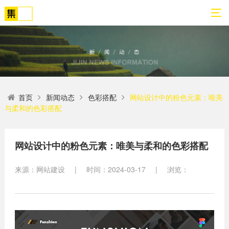
01
02
03
04
05
06
首页
新闻动态
色彩搭配
网站设计中的粉色元素：唯美
关
网
解
营
案
新
与柔和的色彩搭配
于
站
决
销
例
闻
我
策
方
转
展
动
们
划
案
化
示
态
网站设计中的粉色元素：唯美与柔和的色彩搭配
方
SEO
来源：网站建设
|
时间：2024-03-17
|
浏览：
公
法
高端
网站
网
司
论
网站
站
建设
简
建设
建
案例
介
设
小程
生物
荣
序开
网
医疗