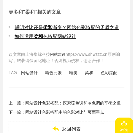
更多和
”柔和“
相关的文章
鲜明对比还是
柔和
渐变？网站色彩搭配的矛盾之道
如何运用
柔和
色搭配网站设计
该文章由上海集锦科技
https://www.shwzzz.cn原创编
网站建设
写，转载请保留此地址！否则视为侵权，谢谢合作！
TAG：
网站设计
粉色元素
唯美
柔和
色彩搭配
上一篇：
网站设计色彩搭配：探索暖色调和冷色调的平衡之道
下一篇：
网站设计色彩搭配中的色彩对比与页面重点



返回列表
咨询
咨询