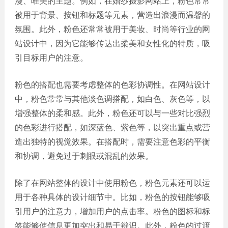
漫、唯美的主题。例如，在婚纱摄影网站上，粉色常常
网站
被用于背景、按钮和标题等元素，营造出浪漫而温馨的
电商
建设
氛围。此外，粉色还常常被用于美妆、时尚等行业的网
平台
站设计中，因为它能够传达出柔美和女性化的特质，吸
案例
引目标用户的注意。
APP
案例
粉色的搭配也需要考虑整体的色彩协调性。在网站设计
中，粉色常常与其他淡色调搭配，如白色、灰色等，以
系统
平台
增强整体的柔和感。此外，粉色还可以与一些对比强烈
案例
的色彩进行搭配，如深蓝色、紫色等，以突出重点或营
造出独特的视觉效果。在搭配时，需要注意色彩的平衡
和协调，避免过于刺眼或混乱的效果。
除了在网站整体的设计中使用粉色，粉色元素还可以运
用于各种具体的设计细节中。比如，粉色的按钮能够吸
引用户的注意力，增加用户的点击率。粉色的图标和标
签能够使信息更加突出和易于辨识。此外，粉色的过渡