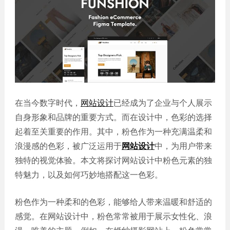
誉
发
站
资
教育
设
微信
质
培训
计
定制
集
政府
常
APP
锦
单位
见
开发
文
问
服务
机械
化
题
制造
电商
我
小
网站
能源
在当今数字时代，
网站设计
已经成为了企业与个人展示
们
程
建设
化工
的
序
自身形象和品牌的重要方式。而在设计中，色彩的选择
生物
IT科
客
起着至关重要的作用。其中，粉色作为一种充满温柔和
医药
技
户
浪漫感的色彩，被广泛运用于
网站设计
中，为用户带来
网站
装修
建设
独特的视觉体验。本文将探讨网站设计中粉色元素的独
建筑
特魅力，以及如何巧妙地搭配这一色彩。
外贸
其他
网站
建设
小程
粉色作为一种柔和的色彩，能够给人带来温暖和舒适的
序案
教育
感觉。在网站设计中，粉色常常被用于展示女性化、浪
培训
例