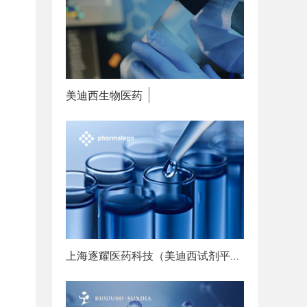
美迪西生物医药
赋能创新
上海逐耀医药科技（美迪西试剂平台）