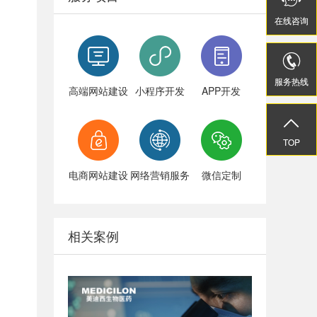


在线
在线
咨询
咨询


服务热线
服务热线
高端网站建设
小程序开发
APP开发


TOP
TOP
电商网站建设
网络营销服务
微信定制
相关案例