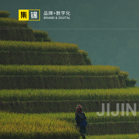
01
02
03
高端网站
小程序开
网站建设
微信定
关于我们
网站策划
解决
定制
发
制
方法论
公司简介
高端
荣誉资质
小程
集锦文化
微信
我们的客户
APP
电商
生物
外贸