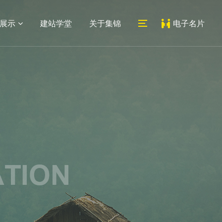
展示
建站学堂
关于集锦
电子名片
06
07
医药网站
系统平台
外贸网站
教育培训网站
新闻动态
联系我们
建设
建设
建设
网站建设
公司地址
网站设计
人才招聘
常见问题
地址：上海市宝山区蕰川路
小程序
489号科创1号人工智能产业
园7号楼212室
邮箱：
service@jijinweb.com