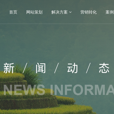
首页
网站策划
解决方案
营销转化
案例
04
05
小程序
APP开发
电商平台
电商网站
生物
APP
方案
营销转化
案例展示
服务
建设
SEO
网站建设
网站建设案例
序开发
生物医疗
定制
教育培训
开发服务
政府单位
网站建设
机械制造
医药网站建设
能源化工
网站建设
IT科技